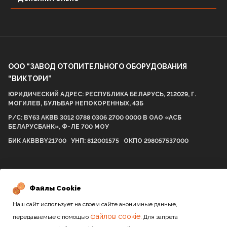
ООО “ЗАВОД ОТОПИТЕЛЬНОГО ОБОРУДОВАНИЯ
“ВИКТОРИ”
ЮРИДИЧЕСКИЙ АДРЕС: РЕСПУБЛИКА БЕЛАРУСЬ, 212029, Г.
МОГИЛЕВ, БУЛЬВАР НЕПОКОРЕННЫХ, 43Б
Р/С: BY63 AKBB 3012 0788 0306 2700 0000 В ОАО «АСБ
БЕЛАРУСБАНК», Ф-ЛЕ 700 МОУ
БИК AKBBBY21700 УНП: 812001575 ОКПО 298057537000
2010-2026 / Все права защищены
Файлы Cookie
Наш сайт использует на своем сайте анонимные данные,
Сайт разработан студией
файлов cookie.
передаваемые с помощью
Для запрета