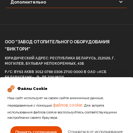
Дополнительно
ООО “ЗАВОД ОТОПИТЕЛЬНОГО ОБОРУДОВАНИЯ
“ВИКТОРИ”
ЮРИДИЧЕСКИЙ АДРЕС: РЕСПУБЛИКА БЕЛАРУСЬ, 212029, Г.
МОГИЛЕВ, БУЛЬВАР НЕПОКОРЕННЫХ, 43Б
Р/С: BY63 AKBB 3012 0788 0306 2700 0000 В ОАО «АСБ
БЕЛАРУСБАНК», Ф-ЛЕ 700 МОУ
БИК AKBBBY21700 УНП: 812001575 ОКПО 298057537000
Файлы Cookie
Наш сайт использует на своем сайте анонимные данные,
файлов cookie.
передаваемые с помощью
Для запрета
2010-2026 / Все права защищены
использования файлов cookie воспользуйтесь соответствующими
настройками своего браузера.
Сайт разработан студией
Отказаться от использования
Принять соглашение