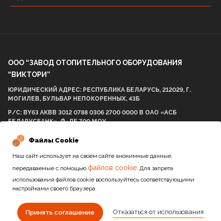
ООО “ЗАВОД ОТОПИТЕЛЬНОГО ОБОРУДОВАНИЯ
“ВИКТОРИ”
ЮРИДИЧЕСКИЙ АДРЕС: РЕСПУБЛИКА БЕЛАРУСЬ, 212029, Г.
МОГИЛЕВ, БУЛЬВАР НЕПОКОРЕННЫХ, 43Б
Р/С: BY63 AKBB 3012 0788 0306 2700 0000 В ОАО «АСБ
БЕЛАРУСБАНК», Ф-ЛЕ 700 МОУ
БИК AKBBBY21700 УНП: 812001575 ОКПО 298057537000
Файлы Cookie
Наш сайт использует на своем сайте анонимные данные,
файлов cookie.
передаваемые с помощью
Для запрета
2010-2026 / Все права защищены
использования файлов cookie воспользуйтесь соответствующими
настройками своего браузера.
Сайт разработан студией
Отказаться от использования
Принять соглашение