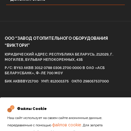
ООО “ЗАВОД ОТОПИТЕЛЬНОГО ОБОРУДОВАНИЯ
“ВИКТОРИ”
ЮРИДИЧЕСКИЙ АДРЕС: РЕСПУБЛИКА БЕЛАРУСЬ, 212029, Г.
МОГИЛЕВ, БУЛЬВАР НЕПОКОРЕННЫХ, 43Б
Р/С: BY63 AKBB 3012 0788 0306 2700 0000 В ОАО «АСБ
БЕЛАРУСБАНК», Ф-ЛЕ 700 МОУ
БИК AKBBBY21700 УНП: 812001575 ОКПО 298057537000
2010-2026 / Все права защищены
Файлы Cookie
Наш сайт использует на своем сайте анонимные данные,
Сайт разработан студией
файлов cookie.
передаваемые с помощью
Для запрета