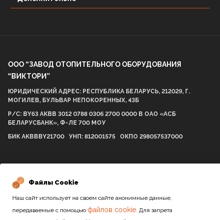
ООО “ЗАВОД ОТОПИТЕЛЬНОГО ОБОРУДОВАНИЯ
“ВИКТОРИ”
ЮРИДИЧЕСКИЙ АДРЕС: РЕСПУБЛИКА БЕЛАРУСЬ, 212029, Г.
МОГИЛЕВ, БУЛЬВАР НЕПОКОРЕННЫХ, 43Б
Р/С: BY63 AKBB 3012 0788 0306 2700 0000 В ОАО «АСБ
БЕЛАРУСБАНК», Ф-ЛЕ 700 МОУ
БИК AKBBBY21700 УНП: 812001575 ОКПО 298057537000
2010-2026 / Все права защищены
Файлы Cookie
Наш сайт использует на своем сайте анонимные данные,
Сайт разработан студией
файлов cookie.
передаваемые с помощью
Для запрета