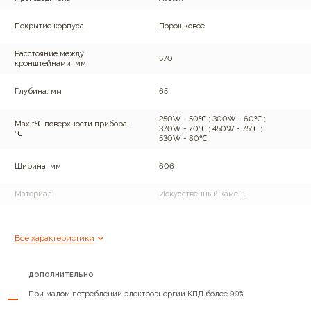
Покрытие корпуса
Порошковое
Расстояние между
570
кронштейнами, мм
Глубина, мм
65
250W - 50℃ ; 300W - 60℃ ;
Max t℃ поверхности прибора,
370W - 70℃ ; 450W - 75℃ ;
℃
530W - 80℃
Ширина, мм
606
Материал
Искусственный камень
Вес, кг
21
Все характеристики
Высота, мм
606
ДОПОЛНИТЕЛЬНО
Номинальное напряжение
220±10%
питающей сети, В
При малом потреблении электроэнергии КПД более 99%