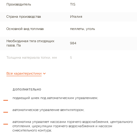
Производитель
TIS
Страна производства
Италия
Основной вид топлива
пеллеты, уголь
Необходимая тяга отходящих
984
газов, Па
Толщина материала топки, мм
5
Глубина, мм
800
Все характеристики
Максимальная температура в
85
контуре отопления, °C
ДОПОЛНИТЕЛЬНО
подающий шнек под автоматическим управлением;
Термостат
Имеется
автоматическое управление вентилятором;
Теплообменник
Имеется
автоматика управляет насосами горячего водоснабжения, центрального
КПД аппарата при номинальной
90
отопления, циркуляции горячего водоснабжения и насосом
мощности, %
смесительного контура;