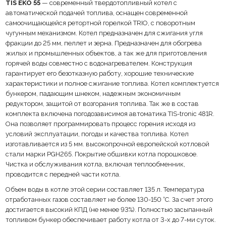
TIS EKO 55
— современный твердотопливный котел c
автоматической подачей топлива, оснащен современной
самоочищающейся ретортной горелкой TRIO, с поворотным
чугунным механизмом. Котел предназначен для сжигания угля
фракции до 25 мм, пеллет и зерна. Предназначен для обогрева
жилых и промышленных объектов, а так же для приготовления
горячей воды совместно с водонагревателем. Конструкция
гарантирует его безотказную работу, хорошие технические
характеристики и полное сжигание топлива. Котел комплектуется
бункером, падающим шнеком, надежным экономичным
редуктором, защитой от возгорания топлива. Так же в состав
комплекта включена погодозависимоя автоматика TIS-tronic 481R.
Она позволяет программировать процесс горения исходя из
условий эксплуатации, погоды и качества топлива. Котел
изготавливается из 5 мм. высокопрочной европейской котловой
стали марки PGH265. Покрытие обшивки котла порошковое.
Чистка и обслуживания котла, включая теплообменник,
проводится с передней части котла.
Объем воды в котле этой серии составляет 135 л. Температура
отработанных газов составляет не более 130-150 °C. За счет этого
достигается высокий КПД (не менее 93%). Полностью засыпанный
топливом бункер обеспечивает работу котла от 3-х до 7-ми суток.