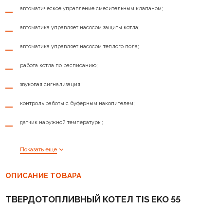
Высота, мм
1600
автоматическое управление смесительным клапаном;
Объем воды в котле, л
120
автоматика управляет насосом защиты котла;
Вес, кг
450
автоматика управляет насосом теплого пола;
Дополнительный вид топлива
зерно
работа котла по расписанию;
Диаметр дымохода, мм
200
звуковая сигнализация;
Объем топки, л
500
контроль работы с буферным накопителем;
Ширина, мм
1600
датчик наружной температуры;
Материал топки
Котловая сталь
контроль уровня топлива в бункере;
Показать еще
режим работы «зима-лето»;
ОПИСАНИЕ ТОВАРА
система термозащиты, препятствующей воспламенению запасов
топлива и разрушению узлов котла;
ТВЕРДОТОПЛИВНЫЙ КОТЕЛ TIS EKO 55
защита от закипания;