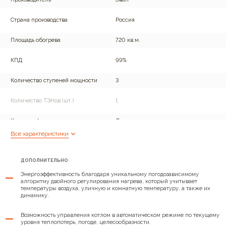
Страна производства
Россия
Площадь обогрева
720 кв.м.
КПД
99%
Количество ступеней мощности
3
Количество ТЭНов (шт.)
1
Контроль t в помещении
Да
Все характеристики
Контроль температуры
Да
теплоносителя
ДОПОЛНИТЕЛЬНО
Погодазависимый алгоритм
Да
Энергоэффективность благодаря уникальному погодозависимому
алгоритму двойного регулирования нагрева, который учитывает
Поддерж. t теплого пола
температуры воздуха, уличную и комнатную температуру, а также их
Да
динамику.
Подключение внешнего
Да
Возможность управления котлом в автоматическом режиме по текущему
управления
уровня теплопотерь, погоде, целесообразности.