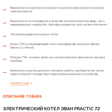
Циркуляционный насос
Да
Возможность ограничения мощности в ручном режиме для экономии
электроэнергии.
Цифровое управление
Да
Возможность использования в качестве теплоносителя как воды, так и
незамерзающих жидкостей, сертифицированных для систем отопления.
Защита от перегрева силовых
Да
элементов
Теплоизолированный корпус котла.
Диапозон t° теплоносителя
5-85°C
Блоки ТЭН из нержавеющей стали производства компании Backer
Electro Cz (Чехия).
Диаметр трубы
G1 1/4
Ротация ТЭН, силовых реле или контакторов для увеличения ресурса
Габариты, мм
795х450х305
прибора.
Напряжение, В
380
Возможность дистанционного контроля работы прибора (в том числе
через интернет) посредством подключения внешнего устройства,
приобретаемого отдельно.
Вес
55 кг
Показать еще
Защита от перегрева - аварийный самовозвратный датчик (температура
срабатывания - 92±3°С).
ОПИСАНИЕ ТОВАРА
Антизамерзание теплоносителя в системе отопления.
ЭЛЕКТРИЧЕСКИЙ КОТЕЛ ЭВАН PRACTIC 72
Защита от токов короткого замыкания и перегрузки.