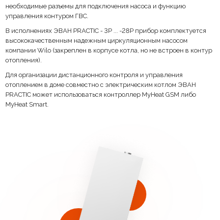
необходимые разъемы для подключения насоса и функцию
управления контуром ГВС.
Накопление статистики энергопотребления и температур.
В исполнениях ЭВАН PRACTIC - 3P ... -28P прибор комплектуется
Уникальный режим проверки срабатывание каждого из органов
высококачественным надежным циркуляционным насосом
управления котла.
компании Wilo (закреплен в корпусе котла, но не встроен в контур
отопления).
Датчик уличной температуры.
Для организации дистанционного контроля и управления
Датчик комнатной температуры
отоплением в доме совместно с электрическим котлом ЭВАН
PRACTIC может использоваться контроллер MyHeat GSM либо
Монтажная планка.
MyHeat Smart.
В исполнениях ЭВАН PRACTIC - 3P ... -28P прибор комплектуется
высококачественным надежным циркуляционным насосом компании
Wilo (закреплен в корпусе котла, но не встроен в контур отопления).