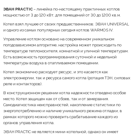
ЭВАН PRACTIC
– линейка по-настоящему практичных котлов
Защита от отказа (обрыва или короткого замыкания) датчиков
температуры.
мощностью от 3 до 120 кВт, для помещений от 30 до 1200 кв.м.
Котел взял лучшее от своих предшественников: ЭВАН UNIVERSAL
Автоматическое переключение при попадании фазы на оставшуюся с
и одного из самых популярных сегодня котлов WARMOS IV.
последующим восстановлением равномерности расхода ресурса.
Управление котлом основано на современном уникальном
Настройка температурных режимов в недельном расписании,
погодозависимом алгоритме, настройка может происходить по
программирование суточной и недельной температуры воздуха
помещения.
температуре теплоносителя, комнатной и уличной температурам.
Есть возможность программирования суточной и недельной
Графический дисплей с интуитивно понятной навигацией по
температуры воздуха в отапливаемом помещении.
настройкам и режимам работы.
Котел экономично расходует ресурс, и это касается как
Возможность подключения модуля дистанционного управления.
электроэнергии, так и ресурса самого котла (ротация ТЭН, силовых
реле и контакторов).
Возможность управления ГВС (трехходовым клапаном, устройством
В конструкционном решении котла надежности отведено особое
контроля температуры воды в косвенном водонагревателе).
место. Котел защищен как от сбоев, так и от замерзания.
Самодиагностика неисправностей, накопление статистики по
Бесшумность в работе.
энергопотреблению и наличие уникального режима отладки, в
рамках которого можно проверить срабатывание каждого из
Единая котельная: для объектов менее 300 кв. м для котла не нужно
отдельного помещения.
органов управления котла.
ЭВАН PRACTIC не является мини-котельной, однако он имеет
Самодиагностика неисправностей.