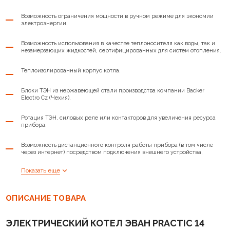
Циркуляционный насос
Да
Возможность ограничения мощности в ручном режиме для экономии
электроэнергии.
Цифровое управление
Да
Возможность использования в качестве теплоносителя как воды, так и
незамерзающих жидкостей, сертифицированных для систем отопления.
Защита от перегрева силовых
Да
элементов
Теплоизолированный корпус котла.
Диапозон t° теплоносителя
5-85°C
Блоки ТЭН из нержавеющей стали производства компании Backer
Electro Cz (Чехия).
Диаметр трубы
G1 1/4
Ротация ТЭН, силовых реле или контакторов для увеличения ресурса
Габариты, мм
650х400х270
прибора.
Напряжение, В
380
Возможность дистанционного контроля работы прибора (в том числе
через интернет) посредством подключения внешнего устройства,
приобретаемого отдельно.
Вес
22 кг
Показать еще
Защита от перегрева - аварийный самовозвратный датчик (температура
срабатывания - 92±3°С).
ОПИСАНИЕ ТОВАРА
Антизамерзание теплоносителя в системе отопления.
ЭЛЕКТРИЧЕСКИЙ КОТЕЛ ЭВАН PRACTIC 14
Защита от токов короткого замыкания и перегрузки.