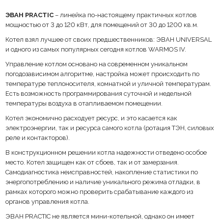
ЭВАН PRACTIC
– линейка по-настоящему практичных котлов
Защита от отказа (обрыва или короткого замыкания) датчиков
температуры.
мощностью от 3 до 120 кВт, для помещений от 30 до 1200 кв.м.
Котел взял лучшее от своих предшественников: ЭВАН UNIVERSAL
Автоматическое переключение при попадании фазы на оставшуюся с
и одного из самых популярных сегодня котлов WARMOS IV.
последующим восстановлением равномерности расхода ресурса.
Управление котлом основано на современном уникальном
Настройка температурных режимов в недельном расписании,
погодозависимом алгоритме, настройка может происходить по
программирование суточной и недельной температуры воздуха
помещения.
температуре теплоносителя, комнатной и уличной температурам.
Есть возможность программирования суточной и недельной
Графический дисплей с интуитивно понятной навигацией по
температуры воздуха в отапливаемом помещении.
настройкам и режимам работы.
Котел экономично расходует ресурс, и это касается как
Возможность подключения модуля дистанционного управления.
электроэнергии, так и ресурса самого котла (ротация ТЭН, силовых
реле и контакторов).
Возможность управления ГВС (трехходовым клапаном, устройством
В конструкционном решении котла надежности отведено особое
контроля температуры воды в косвенном водонагревателе).
место. Котел защищен как от сбоев, так и от замерзания.
Самодиагностика неисправностей, накопление статистики по
Бесшумность в работе.
энергопотреблению и наличие уникального режима отладки, в
рамках которого можно проверить срабатывание каждого из
Единая котельная: для объектов менее 300 кв. м для котла не нужно
отдельного помещения.
органов управления котла.
ЭВАН PRACTIC не является мини-котельной, однако он имеет
Самодиагностика неисправностей.