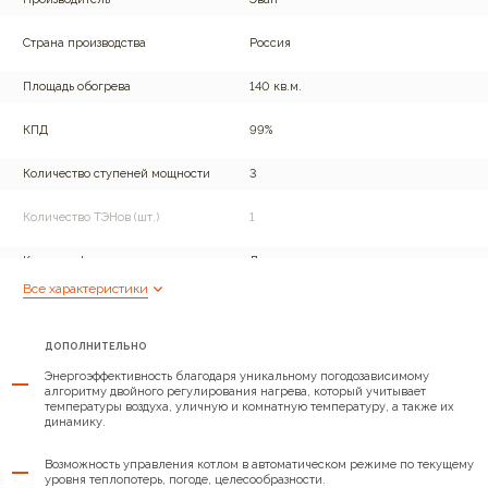
Страна производства
Россия
Площадь обогрева
140 кв.м.
КПД
99%
Количество ступеней мощности
3
Количество ТЭНов (шт.)
1
Контроль t в помещении
Да
Все характеристики
Контроль температуры
Да
теплоносителя
ДОПОЛНИТЕЛЬНО
Погодазависимый алгоритм
Да
Энергоэффективность благодаря уникальному погодозависимому
алгоритму двойного регулирования нагрева, который учитывает
Поддерж. t теплого пола
температуры воздуха, уличную и комнатную температуру, а также их
Да
динамику.
Подключение внешнего
Да
Возможность управления котлом в автоматическом режиме по текущему
управления
уровня теплопотерь, погоде, целесообразности.