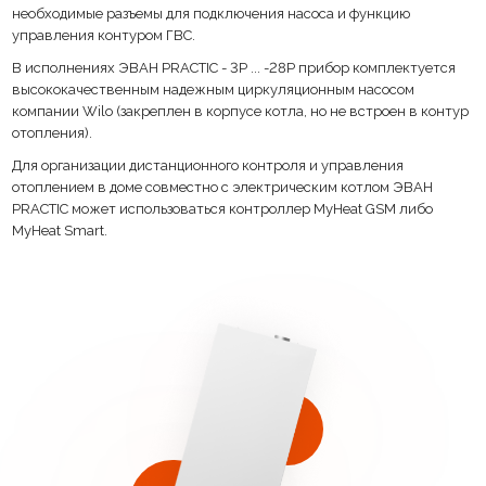
необходимые разъемы для подключения насоса и функцию
управления контуром ГВС.
Накопление статистики энергопотребления и температур.
В исполнениях ЭВАН PRACTIC - 3P ... -28P прибор комплектуется
Уникальный режим проверки срабатывание каждого из органов
высококачественным надежным циркуляционным насосом
управления котла.
компании Wilo (закреплен в корпусе котла, но не встроен в контур
отопления).
Датчик уличной температуры.
Для организации дистанционного контроля и управления
Датчик комнатной температуры
отоплением в доме совместно с электрическим котлом ЭВАН
PRACTIC может использоваться контроллер MyHeat GSM либо
Монтажная планка.
MyHeat Smart.
В исполнениях ЭВАН PRACTIC - 3P ... -28P прибор комплектуется
высококачественным надежным циркуляционным насосом компании
Wilo (закреплен в корпусе котла, но не встроен в контур отопления).