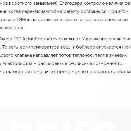
оков короткого замыкания). Благодаря контролю наличия фа
(«залипании»). При о
ения котла переключаются на работу оставшейся. При этом
учитывая положение н
реле и ТЭНов на оставшихся фазах, и при восстановлении
вливается.
Проверка работоспос
лера ГВС (приобретается отдельно). Управление реализов
Защита от выхода из 
 То есть, если температура воды в бойлере опускается ниж
отключение нагрева к
дового клапана направляет поток теплоносителя в змеевик
го электрокотла – расширенные сервисные возможности.
Возможность огранич
количеству ступеней).
 отладки, при помощи которого можно проверить срабаты
Защита от замерзания
в системе отопления 
(«антизамерзание»).
Возможность программ
Возможность использов