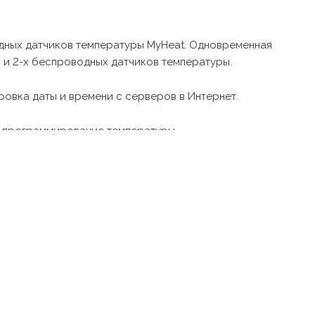
ных датчиков температуры MyHeat. Одновременная
 и 2-х беспроводных датчиков температуры.
овка даты и времени с серверов в Интернет.
е программирование температуры.
натной температуры в комплекте.
ейс для управления котлом при отсутствии Интернет.
 котлом по Интернет из личного кабинета облачного
олосом по Интернет через мобильное приложение
екс.Станция.