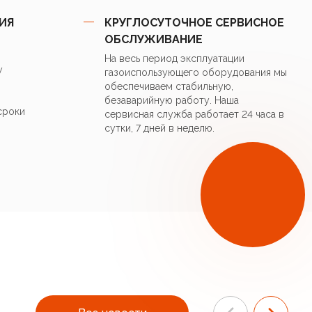
онный насос Wilo RS 15/5
ИЯ
КРУГЛОСУТОЧНОЕ СЕРВИСНОЕ
ОБСЛУЖИВАНИЕ
 бак 12 л (Италия)
На весь период эксплуатации
у
газоиспользующего оборудования мы
обеспечиваем стабильную,
хоотводчик (Италия)
безаварийную работу. Наша
сроки
сервисная служба работает 24 часа в
урой воды ГВС при подключении бойлера косвенного
сутки, 7 дней в неделю.
о клапана и датчика температуры на 10 кОм
 управления ГВС EVAN AQUA).
ания температуры воды в бойлере косвенного нагрева
тическая профилактика размножения легионелл в
нагрева
ла».
 температурой ГВС через приложение Яндекс.Алиса на