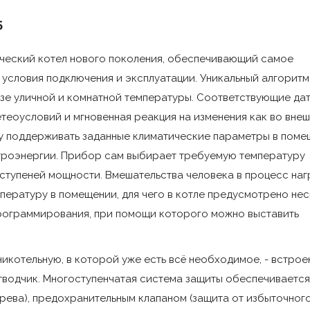
Цифровая шина OpenT
5
MyHeat - 100% совмес
ический котел нового поколения, обеспечивающий самое
Каскадное управление
словия подключения и эксплуатации. Уникальный алгоритм
изе уличной и комнатной температуры. Соответствующие да
Информирование о сбо
етеоусловий и мгновенная реакция на изменения как во вне
лу поддерживать заданные климатические параметры в пом
Защита от «завоздуши
троэнергии. Прибор сам выбирает требуемую температуру
Защита от перегрева 
ступеней мощности. Вмешательства человека в процесс наг
срабатывания -92±3°С)
пературу в помещении, для чего в котле предусмотрено не
программирования, при помощи которого можно выставить
Защита от избыточног
Защита от отказа (об
икотельную, в которой уже есть всё необходимое, - встрое
давления.
тводчик. Многоступенчатая система защиты обеспечивается
рева), предохранительным клапаном (защита от избыточног
Сохранение работы к