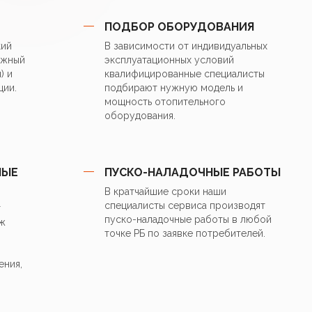
сти сертифицированные для систем отопления.
ПОДБОР ОБОРУДОВАНИЯ
 электроники котла к стабилизатору/ИБП/УЗИП для
кий
В зависимости от индивидуальных
 перенапряжений.
ужный
эксплуатационных условий
) и
квалифицированные специалисты
ции.
подбирают нужную модель и
надежные реле с низким уровнем шума.
мощность отопительного
оборудования.
ые ТЭН-ы из нержавеющей стали Backer (Чехия).
 Wilo (Германия).
НЫЕ
ПУСКО-НАЛАДОЧНЫЕ РАБОТЫ
В кратчайшие сроки наши
лия) и температуры (Россия) от проверенных
специалисты сервиса производят
т
пуско-наладочные работы в любой
ж
точке РБ по заявке потребителей.
величения ресурса нагревательных элементов.
ения,
ники с защитой от высоковольтных импульсов,
ту в диапазоне напряжений от 85 до 305 В.