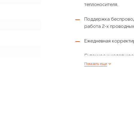
теплоносителя.
Поддержка беспровод
работа 2-х проводных
Ежедневная корректир
Суточное и недельно
Показать еще
Проводной датчик ком
Локальный веб-интерф
Удаленное управление
сервера «Эван»
Управление котлом г
Яндекс.Алиса или Янд
5