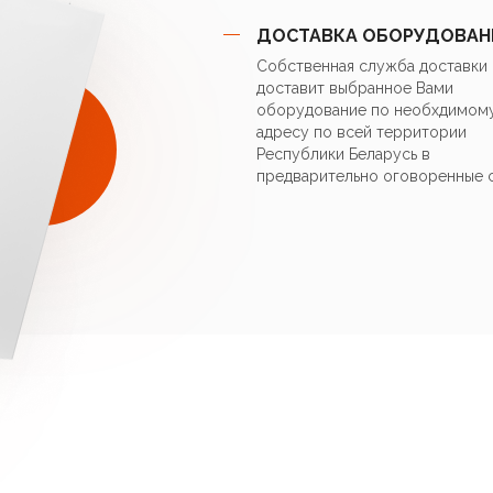
Встроенный циркуляци
ДОСТАВКА ОБОРУДОВАН
Собственная служба доставки
Емкий расширительный
доставит выбранное Вами
оборудование по необхдимом
адресу по всей территории
Автоматический возду
Республики Беларусь в
предварительно оговоренные 
Управление температ
нагрева, трехходовог
(рекомендован модуль
Возможность поддерж
Еженедельная автома
бойлере косвенного 
Режим «Антилегионел
Удаленное управление