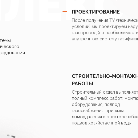
ЛЕКС
незамерзающие жидко
ПРОЕКТИРОВАНИЕ
Штатное подключение
После получения ТУ (техничес
защиты от импульсных
условий) мы проектируем нар
газопровод (по необходимости
внутреннюю систему газифика
стемы
Высококачественные, 
ического
рудования.
Надежные и долговечн
Циркуляционный насос
СТРОИТЕЛЬНО-МОНТАЖ
РАБОТЫ
Датчик давления (Ита
Строительный отдел выполняе
производителей.
полный комплекс работ: монта
оборудования, подвод
Ротация ТЭН-ов для у
газоснабжения, привязка
дымоудаления и электроснабж
подвод хозяйственной воды.
Блок питания электро
рассчитанный на рабо