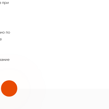
з при
бнаружении неполадки котел продолжит отапливать дом,
еисправного («залипшего») реле.
обности реле.
ано по
строя электроники - независимое аварийное
е
онтактором.
ения потребляемой котлом мощности (кратно
вание
 теплоносителя - контроль температуры теплоносителя
при работе котла в режиме ожидания
ного выбора типа теплоносителя (вода или антифриз).
ать в качестве теплоносителя как воду, так и