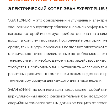
ЭЛЕКТРИЧЕСКИЙ КОТЕЛ ЭВАН EXPERT PLUS 
Напряжение, В
220/380
Вес
31/32,9 кг
ЭВАН EXPERT – это обновленный и улучшенный электр
экономичное энергопотребление и самые комфортные у
нагрева, который использует прибор, основан на анал
входят в комплект поставки. Постоянный мониторинг м
среде, так и внутри помещения позволяют электрокот
максимально точно с минимальным потреблением элек
теплоносителя и необходимое число задействованных 
требуется. Необходимо лишь установить желаемую тем
различных режимов, в том числе и режим недельного 
температуру воздуха для каждого дня и часа недели.
ЭВАН EXPERT по комплектации представляет собой мин
циркуляционный насос, расширительный бак, воздухоо
аварийным самовозвратным датчиком (защита от перег