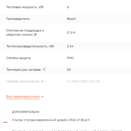
Тепловая мощность, кВт
6
Производитель
Bosch
Отопление (подающая и
G 3/4
обратная линия), Ø
Теплопроизводительность, кВт
5,94
Степень защиты
IP40
Температуры нагрева, °C
85
Сетевое напряжение, В ∼
3 х 400/230 (-10/+6)
Максимальное давление в
3
Все характеристики
контуре отопления, бар
Номинальный ток (при 3 х
8,7
ДОПОЛНИТЕЛЬНО
400/230 В ∼), А
Ультра Ультрасовременный дизайн DNA от Bosch
Подключение нагревательных
3 х 1,3
стержней, шт х кВт