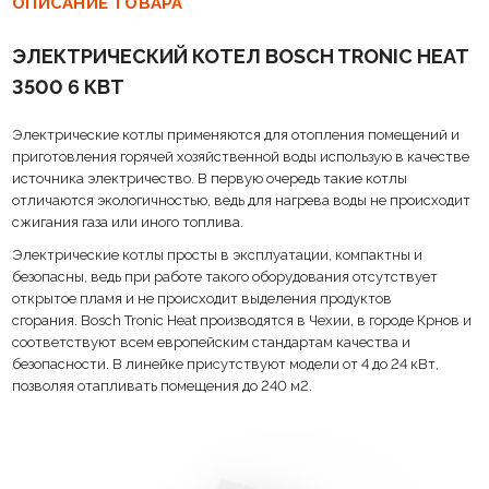
ОПИСАНИЕ ТОВАРА
Питание для котлов от 4 до 12 кВт: 1 x 230 В / 3 x 400/230 В
ЭЛЕКТРИЧЕСКИЙ КОТЕЛ BOSCH TRONIC HEAT
Питание для котлов от 15 до 24 кВт: 3 x 400/230 В
3500 6 КВТ
Равномерное распределение и чередование нагрузки между
нагревательными элементами существенно увеличивает срок службы
котла
Электрические котлы применяются для отопления помещений и
приготовления горячей хозяйственной воды использую в качестве
источника электричество. В первую очередь такие котлы
отличаются экологичностью, ведь для нагрева воды не происходит
сжигания газа или иного топлива.
Электрические котлы просты в эксплуатации, компактны и
безопасны, ведь при работе такого оборудования отсутствует
открытое пламя и не происходит выделения продуктов
сгорания. Bosch Tronic Heat производятся в Чехии, в городе Крнов и
соответствуют всем европейским стандартам качества и
безопасности. В линейке присутствуют модели от 4 до 24 кВт,
позволяя отапливать помещения до 240 м
2
.