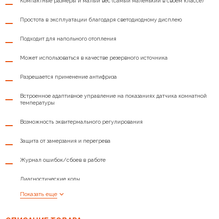
Компактные размеры и малый вес (самый маленький в своем классе)
Высота, мм
712
Простота в эксплуатации благодаря светодиодному дисплею
КПД аппарата при номинальной
Подходит для напольного отопления
99,7
мощности, %
Может использоваться в качестве резервного источника
Объем расширительного бака, л
7
Разрешается применение антифриза
Количество ступеней мощности
3
Встроенное адаптивное управление на показаниях датчика комнатной
Глубина, мм
273
температуры
Номинальный ток (при 1 х 230 В
Возможность эквитермального регулирования
26,1
∼), А
Защита от замерзания и перегрева
Потребляемый ток, макс., А
6,1
Журнал ошибок/сбоев в работе
Ширина, мм
330
Диагностические коды
Показать еще
Возможность подключения к бойлеру косвенного нагрева для
производства горячей воды