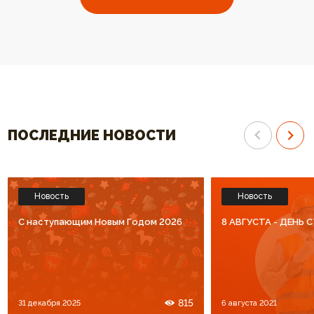
выбрали ваш котел. Огромное
отопления высокого к
спасибо за высокий уровень
Спасибо что Вы есть!!
обслуживания. Процветания Вам
и большое количество
благодарных клиентов!!!
ПОСЛЕДНИЕ НОВОСТИ
Новость
Новость
C наступающим Новым Годом 2026
8 АВГУСТА - ДЕНЬ
815
31 декабря 2025
6 августа 2021