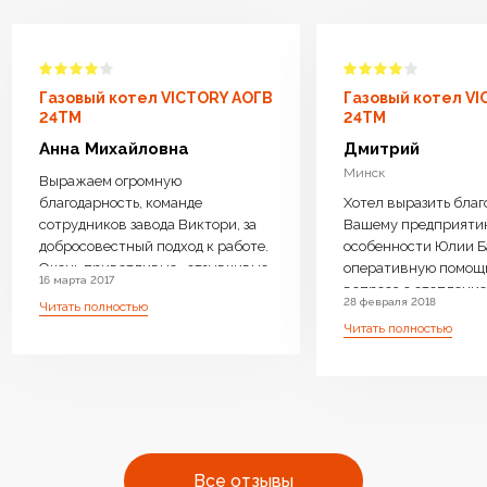
Газовый котел VICTORY АОГВ
Газовый котел V
24TM
24TM
Анна Михайловна
Дмитрий
Минск
Выражаем огромную
благодарность, команде
Хотел выразить благ
сотрудников завода Виктори, за
Вашему предприяти
добросовестный подход к работе.
особенности Юлии Б
Очень приветливые , отзывчивые
оперативную помощ
16 марта 2017
менеджеры ответили на все
вопроса с отопление 
28 февраля 2018
Читать полностью
интересующие вопросы, дали
возможность операт
Читать полностью
компетентную консультацию.
замены Оборудовани
Котел доставили бесплатно,
необходимое. Очень 
навесили, подключили очень
производите бойлер
оперативно.Ребята
нагрева, с Вашей
высококвалифицированные ,
оперативностью и
аккуратные. Работу выполнили
профессиональным 
чисто . Оборудование работает
очень много людей с
Все отзывы
бесшумно.Очень довольны что
одном месте преобре