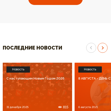
выбрали ваш котел. Огромное
отопления высокого к
спасибо за высокий уровень
Спасибо что Вы есть!!
обслуживания. Процветания Вам
и большое количество
благодарных клиентов!!!
ПОСЛЕДНИЕ НОВОСТИ
Новость
Новость
C наступающим Новым Годом 2026
8 АВГУСТА - ДЕНЬ
815
31 декабря 2025
6 августа 2021