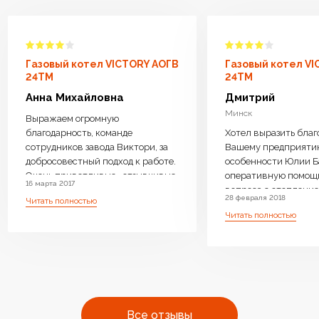
Газовый котел VICTORY АОГВ
Газовый котел V
24TM
24TM
Анна Михайловна
Дмитрий
Минск
Выражаем огромную
благодарность, команде
Хотел выразить благ
сотрудников завода Виктори, за
Вашему предприяти
добросовестный подход к работе.
особенности Юлии Б
Очень приветливые , отзывчивые
оперативную помощ
16 марта 2017
менеджеры ответили на все
вопроса с отопление 
28 февраля 2018
Читать полностью
интересующие вопросы, дали
возможность операт
Читать полностью
компетентную консультацию.
замены Оборудовани
Котел доставили бесплатно,
необходимое. Очень 
навесили, подключили очень
производите бойлер
оперативно.Ребята
нагрева, с Вашей
высококвалифицированные ,
оперативностью и
аккуратные. Работу выполнили
профессиональным 
чисто . Оборудование работает
очень много людей с
Все отзывы
бесшумно.Очень довольны что
одном месте преобре