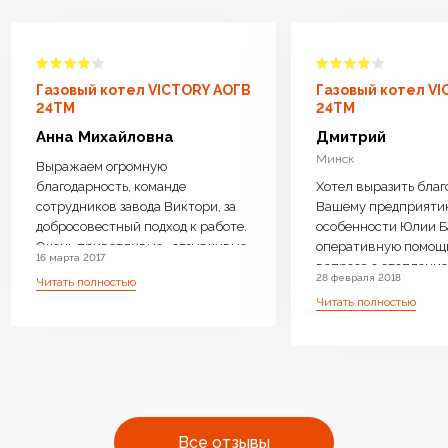
Газовый котел VICTORY АОГВ
Газовый котел V
24TM
24TM
Анна Михайловна
Дмитрий
Минск
Выражаем огромную
благодарность, команде
Хотел выразить благ
сотрудников завода Виктори, за
Вашему предприяти
добросовестный подход к работе.
особенности Юлии Б
Очень приветливые , отзывчивые
оперативную помощ
16 марта 2017
менеджеры ответили на все
вопроса с отопление 
28 февраля 2018
Читать полностью
интересующие вопросы, дали
возможность операт
Читать полностью
компетентную консультацию.
замены Оборудовани
Котел доставили бесплатно,
необходимое. Очень 
навесили, подключили очень
производите бойлер
оперативно.Ребята
нагрева, с Вашей
высококвалифицированные ,
оперативностью и
аккуратные. Работу выполнили
профессиональным 
чисто . Оборудование работает
очень много людей с
Все отзывы
бесшумно.Очень довольны что
одном месте преобре