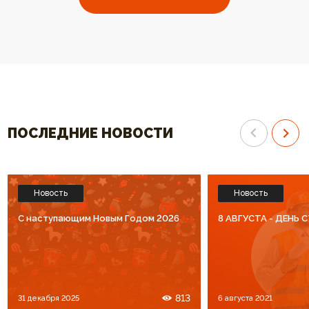
выбрали ваш котел. Огромное
отопления высокого к
спасибо за высокий уровень
Спасибо что Вы есть!!
обслуживания. Процветания Вам
и большое количество
благодарных клиентов!!!
ПОСЛЕДНИЕ НОВОСТИ
Новость
Новость
C наступающим Новым Годом 2026
8 АВГУСТА - ДЕНЬ
813
31 декабря 2025
6 августа 2021