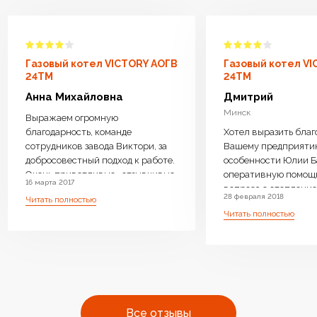
Газовый котел VICTORY АОГВ
Газовый котел V
24TM
24TM
Анна Михайловна
Дмитрий
Минск
Выражаем огромную
благодарность, команде
Хотел выразить благ
сотрудников завода Виктори, за
Вашему предприяти
добросовестный подход к работе.
особенности Юлии Б
Очень приветливые , отзывчивые
оперативную помощ
16 марта 2017
менеджеры ответили на все
вопроса с отопление 
28 февраля 2018
Читать полностью
интересующие вопросы, дали
возможность операт
Читать полностью
компетентную консультацию.
замены Оборудовани
Котел доставили бесплатно,
необходимое. Очень 
навесили, подключили очень
производите бойлер
оперативно.Ребята
нагрева, с Вашей
высококвалифицированные ,
оперативностью и
аккуратные. Работу выполнили
профессиональным 
чисто . Оборудование работает
очень много людей с
Все отзывы
бесшумно.Очень довольны что
одном месте преобре