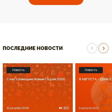
выбрали ваш котел. Огромное
отопления высокого к
спасибо за высокий уровень
Спасибо что Вы есть!!
обслуживания. Процветания Вам
и большое количество
благодарных клиентов!!!
ПОСЛЕДНИЕ НОВОСТИ
Новость
Новость
C наступающим Новым Годом 2026
8 АВГУСТА - ДЕНЬ
815
31 декабря 2025
6 августа 2021