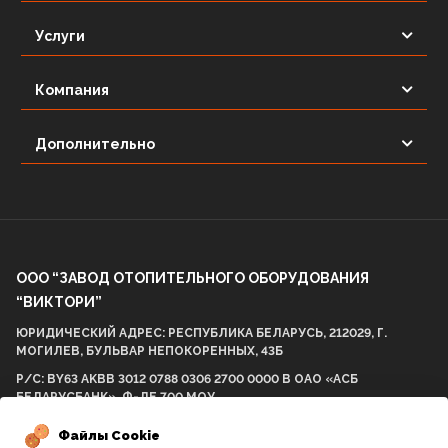
Услуги
Компания
Дополнительно
ООО “ЗАВОД ОТОПИТЕЛЬНОГО ОБОРУДОВАНИЯ
“ВИКТОРИ”
ЮРИДИЧЕСКИЙ АДРЕС: РЕСПУБЛИКА БЕЛАРУСЬ, 212029, Г.
МОГИЛЕВ, БУЛЬВАР НЕПОКОРЕННЫХ, 43Б
Р/С: BY63 AKBB 3012 0788 0306 2700 0000 В ОАО «АСБ
БЕЛАРУСБАНК», Ф-ЛЕ 700 МОУ
БИК AKBBBY21700 УНП: 812001575 ОКПО 298057537000
Файлы Cookie