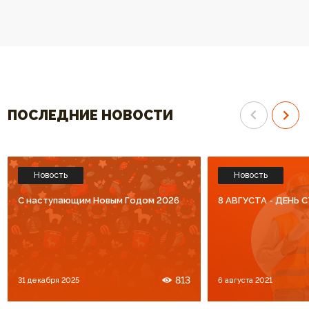
спасибо за высокий уровень
Спасибо что Вы есть!!
обслуживания. Процветания Вам
и большое количество
благодарных клиентов!!!
ПОСЛЕДНИЕ НОВОСТИ
Новость
Новость
C наступающим Новым Годом 2026
8 АВГУСТА - ДЕНЬ
813
31 декабря 2025
6 августа 2021