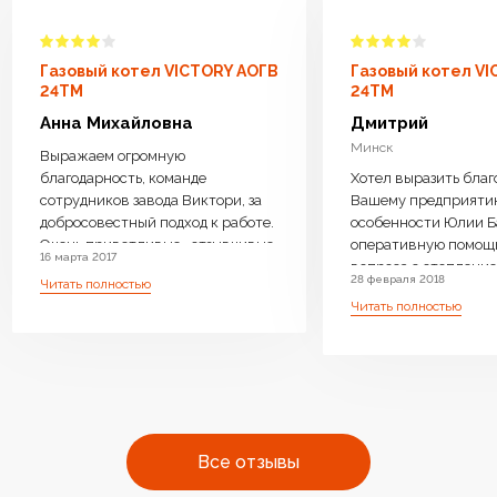
Газовый котел VICTORY АОГВ
Газовый котел V
24TM
24TM
Анна Михайловна
Дмитрий
Минск
Выражаем огромную
благодарность, команде
Хотел выразить благ
сотрудников завода Виктори, за
Вашему предприяти
добросовестный подход к работе.
особенности Юлии Б
Очень приветливые , отзывчивые
оперативную помощ
16 марта 2017
менеджеры ответили на все
вопроса с отопление 
28 февраля 2018
Читать полностью
интересующие вопросы, дали
возможность операт
Читать полностью
компетентную консультацию.
замены Оборудовани
Котел доставили бесплатно,
необходимое. Очень 
навесили, подключили очень
производите бойлер
оперативно.Ребята
нагрева, с Вашей
высококвалифицированные ,
оперативностью и
аккуратные. Работу выполнили
профессиональным 
чисто . Оборудование работает
очень много людей с
Все отзывы
бесшумно.Очень довольны что
одном месте преобре
выбрали ваш котел. Огромное
отопления высокого к