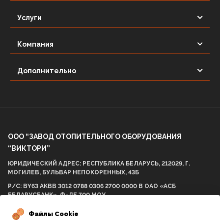
Услуги
Компания
Дополнительно
ООО “ЗАВОД ОТОПИТЕЛЬНОГО ОБОРУДОВАНИЯ
“ВИКТОРИ”
ЮРИДИЧЕСКИЙ АДРЕС: РЕСПУБЛИКА БЕЛАРУСЬ, 212029, Г.
МОГИЛЕВ, БУЛЬВАР НЕПОКОРЕННЫХ, 43Б
Р/С: BY63 AKBB 3012 0788 0306 2700 0000 В ОАО «АСБ
БЕЛАРУСБАНК», Ф-ЛЕ 700 МОУ
БИК AKBBBY21700 УНП: 812001575 ОКПО 298057537000
Файлы Cookie