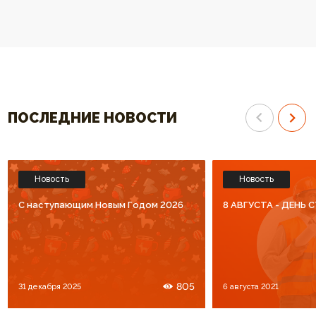
спасибо за высокий уровень
Спасибо что Вы есть!!
обслуживания. Процветания Вам
и большое количество
благодарных клиентов!!!
ПОСЛЕДНИЕ НОВОСТИ
Новость
Новость
C наступающим Новым Годом 2026
8 АВГУСТА - ДЕНЬ
805
31 декабря 2025
6 августа 2021