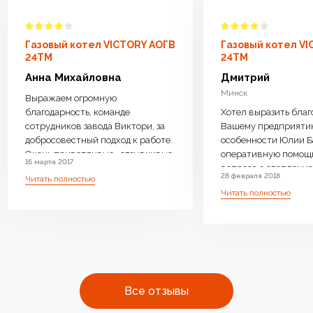
Газовый котел VICTORY АОГВ
Газовый котел V
24TM
24TM
Анна Михайловна
Дмитрий
Минск
Выражаем огромную
благодарность, команде
Хотел выразить благ
сотрудников завода Виктори, за
Вашему предприяти
добросовестный подход к работе.
особенности Юлии Б
Очень приветливые , отзывчивые
оперативную помощ
16 марта 2017
менеджеры ответили на все
вопроса с отопление 
28 февраля 2018
Читать полностью
интересующие вопросы, дали
возможность операт
Читать полностью
компетентную консультацию.
замены Оборудовани
Котел доставили бесплатно,
необходимое. Очень 
навесили, подключили очень
производите бойлер
оперативно.Ребята
нагрева, с Вашей
высококвалифицированные ,
оперативностью и
аккуратные. Работу выполнили
профессиональным 
чисто . Оборудование работает
очень много людей с
Все отзывы
бесшумно.Очень довольны что
одном месте преобре
выбрали ваш котел. Огромное
отопления высокого к