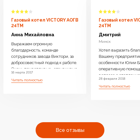
Газовый котел VICTORY АОГВ
Газовый котел V
24TM
24TM
Анна Михайловна
Дмитрий
Минск
Выражаем огромную
благодарность, команде
Хотел выразить благ
сотрудников завода Виктори, за
Вашему предприяти
добросовестный подход к работе.
особенности Юлии Б
Очень приветливые , отзывчивые
оперативную помощ
16 марта 2017
менеджеры ответили на все
вопроса с отопление 
28 февраля 2018
Читать полностью
интересующие вопросы, дали
возможность операт
Читать полностью
компетентную консультацию.
замены Оборудовани
Котел доставили бесплатно,
необходимое. Очень 
навесили, подключили очень
производите бойлер
оперативно.Ребята
нагрева, с Вашей
высококвалифицированные ,
оперативностью и
аккуратные. Работу выполнили
профессиональным 
чисто . Оборудование работает
очень много людей с
Все отзывы
бесшумно.Очень довольны что
одном месте преобре
выбрали ваш котел. Огромное
отопления высокого к