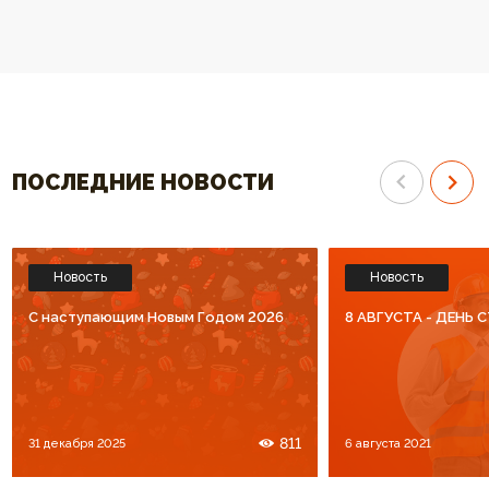
спасибо за высокий уровень
Спасибо что Вы есть!!
обслуживания. Процветания Вам
и большое количество
благодарных клиентов!!!
ПОСЛЕДНИЕ НОВОСТИ
Новость
Новость
C наступающим Новым Годом 2026
8 АВГУСТА - ДЕНЬ
811
31 декабря 2025
6 августа 2021