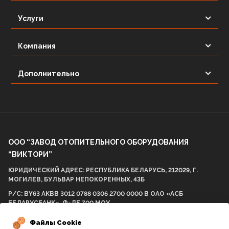
Услуги
Компания
Дополнительно
ООО “ЗАВОД ОТОПИТЕЛЬНОГО ОБОРУДОВАНИЯ
“ВИКТОРИ”
ЮРИДИЧЕСКИЙ АДРЕС: РЕСПУБЛИКА БЕЛАРУСЬ, 212029, Г.
МОГИЛЕВ, БУЛЬВАР НЕПОКОРЕННЫХ, 43Б
Р/С: BY63 AKBB 3012 0788 0306 2700 0000 В ОАО «АСБ
БЕЛАРУСБАНК», Ф-ЛЕ 700 МОУ
БИК AKBBBY21700 УНП: 812001575 ОКПО 298057537000
Файлы Cookie