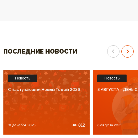
спасибо за высокий уровень
Спасибо что Вы есть!!
обслуживания. Процветания Вам
и большое количество
благодарных клиентов!!!
ПОСЛЕДНИЕ НОВОСТИ
Новость
Новость
C наступающим Новым Годом 2026
8 АВГУСТА - ДЕНЬ
812
31 декабря 2025
6 августа 2021