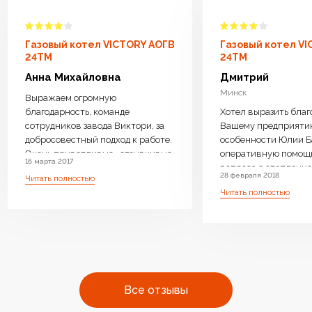
Газовый котел VICTORY АОГВ
Газовый котел V
24TM
24TM
Анна Михайловна
Дмитрий
Минск
Выражаем огромную
благодарность, команде
Хотел выразить благ
сотрудников завода Виктори, за
Вашему предприяти
добросовестный подход к работе.
особенности Юлии Б
Очень приветливые , отзывчивые
оперативную помощ
16 марта 2017
менеджеры ответили на все
вопроса с отопление 
28 февраля 2018
Читать полностью
интересующие вопросы, дали
возможность операт
Читать полностью
компетентную консультацию.
замены Оборудовани
Котел доставили бесплатно,
необходимое. Очень 
навесили, подключили очень
производите бойлер
оперативно.Ребята
нагрева, с Вашей
высококвалифицированные ,
оперативностью и
аккуратные. Работу выполнили
профессиональным 
чисто . Оборудование работает
очень много людей с
Все отзывы
бесшумно.Очень довольны что
одном месте преобре
выбрали ваш котел. Огромное
отопления высокого к