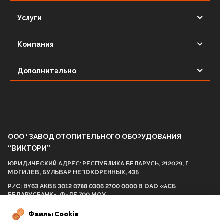
Услуги
Компания
Дополнительно
ООО “ЗАВОД ОТОПИТЕЛЬНОГО ОБОРУДОВАНИЯ
“ВИКТОРИ”
ЮРИДИЧЕСКИЙ АДРЕС: РЕСПУБЛИКА БЕЛАРУСЬ, 212029, Г.
МОГИЛЕВ, БУЛЬВАР НЕПОКОРЕННЫХ, 43Б
Р/С: BY63 AKBB 3012 0788 0306 2700 0000 В ОАО «АСБ
БЕЛАРУСБАНК», Ф-ЛЕ 700 МОУ
БИК AKBBBY21700 УНП: 812001575 ОКПО 298057537000
Файлы Cookie