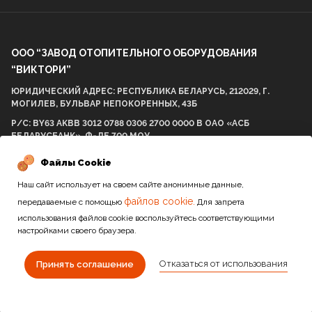
ООО “ЗАВОД ОТОПИТЕЛЬНОГО ОБОРУДОВАНИЯ
“ВИКТОРИ”
ЮРИДИЧЕСКИЙ АДРЕС: РЕСПУБЛИКА БЕЛАРУСЬ, 212029, Г.
МОГИЛЕВ, БУЛЬВАР НЕПОКОРЕННЫХ, 43Б
Р/С: BY63 AKBB 3012 0788 0306 2700 0000 В ОАО «АСБ
БЕЛАРУСБАНК», Ф-ЛЕ 700 МОУ
БИК AKBBBY21700 УНП: 812001575 ОКПО 298057537000
Файлы Cookie
Наш сайт использует на своем сайте анонимные данные,
файлов cookie.
передаваемые с помощью
Для запрета
2010-2026 / Все права защищены
использования файлов cookie воспользуйтесь соответствующими
настройками своего браузера.
Сайт разработан студией
Отказаться от использования
Принять соглашение