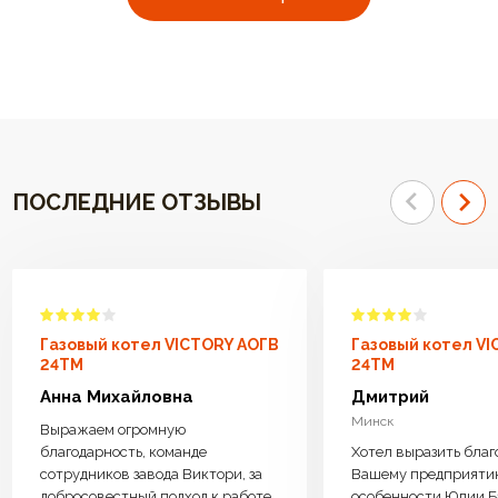
ПОСЛЕДНИЕ ОТЗЫВЫ
Газовый котел VICTORY АОГВ
Газовый котел V
24TM
24TM
Анна Михайловна
Дмитрий
Минск
Выражаем огромную
благодарность, команде
Хотел выразить благ
сотрудников завода Виктори, за
Вашему предприяти
добросовестный подход к работе.
особенности Юлии Б