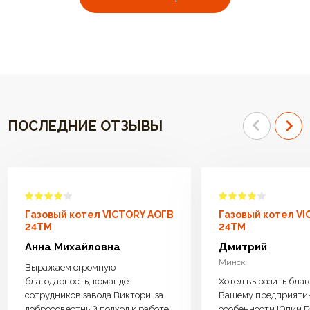
ПОСЛЕДНИЕ ОТЗЫВЫ
Газовый котел VICTORY АОГВ
Газовый котел V
24TM
24TM
Анна Михайловна
Дмитрий
Минск
Выражаем огромную
благодарность, команде
Хотел выразить благ
сотрудников завода Виктори, за
Вашему предприяти
добросовестный подход к работе.
особенности Юлии Б