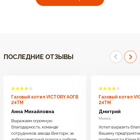
ПОСЛЕДНИЕ ОТЗЫВЫ
Газовый котел VICTORY АОГВ
Газовый котел V
24TM
24TM
Анна Михайловна
Дмитрий
Минск
Выражаем огромную
благодарность, команде
Хотел выразить благ
сотрудников завода Виктори, за
Вашему предприяти
добросовестный подход к работе.
особенности Юлии Б