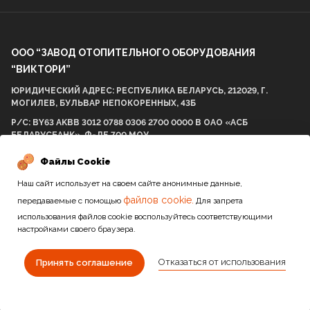
ООО “ЗАВОД ОТОПИТЕЛЬНОГО ОБОРУДОВАНИЯ
“ВИКТОРИ”
ЮРИДИЧЕСКИЙ АДРЕС: РЕСПУБЛИКА БЕЛАРУСЬ, 212029, Г.
МОГИЛЕВ, БУЛЬВАР НЕПОКОРЕННЫХ, 43Б
Р/С: BY63 AKBB 3012 0788 0306 2700 0000 В ОАО «АСБ
БЕЛАРУСБАНК», Ф-ЛЕ 700 МОУ
БИК AKBBBY21700 УНП: 812001575 ОКПО 298057537000
Файлы Cookie
Наш сайт использует на своем сайте анонимные данные,
файлов cookie.
передаваемые с помощью
Для запрета
2010-2026 / Все права защищены
использования файлов cookie воспользуйтесь соответствующими
настройками своего браузера.
Сайт разработан студией
Отказаться от использования
Принять соглашение