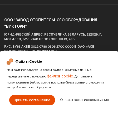
ООО “ЗАВОД ОТОПИТЕЛЬНОГО ОБОРУДОВАНИЯ
“ВИКТОРИ”
ЮРИДИЧЕСКИЙ АДРЕС: РЕСПУБЛИКА БЕЛАРУСЬ, 212029, Г.
МОГИЛЕВ, БУЛЬВАР НЕПОКОРЕННЫХ, 43Б
Р/С: BY63 AKBB 3012 0788 0306 2700 0000 В ОАО «АСБ
БЕЛАРУСБАНК», Ф-ЛЕ 700 МОУ
БИК AKBBBY21700 УНП: 812001575 ОКПО 298057537000
Файлы Cookie
Наш сайт использует на своем сайте анонимные данные,
файлов cookie.
передаваемые с помощью
Для запрета
2010-2026 / Все права защищены
использования файлов cookie воспользуйтесь соответствующими
настройками своего браузера.
Сайт разработан студией
Отказаться от использования
Принять соглашение