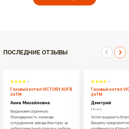
ПОСЛЕДНИЕ ОТЗЫВЫ
Газовый котел VICTORY АОГВ
Газовый котел V
24TM
24TM
Анна Михайловна
Дмитрий
Минск
Выражаем огромную
благодарность, команде
Хотел выразить благ
сотрудников завода Виктори, за
Вашему предприяти
добросовестный подход к работе.
особенности Юлии Б