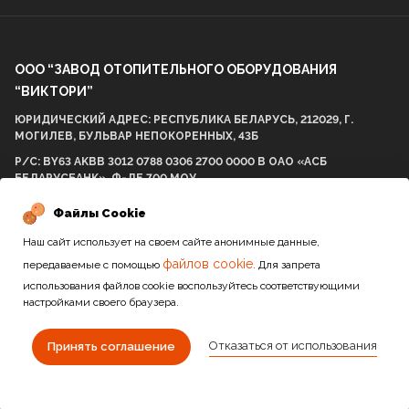
ООО “ЗАВОД ОТОПИТЕЛЬНОГО ОБОРУДОВАНИЯ
“ВИКТОРИ”
ЮРИДИЧЕСКИЙ АДРЕС: РЕСПУБЛИКА БЕЛАРУСЬ, 212029, Г.
МОГИЛЕВ, БУЛЬВАР НЕПОКОРЕННЫХ, 43Б
Р/С: BY63 AKBB 3012 0788 0306 2700 0000 В ОАО «АСБ
БЕЛАРУСБАНК», Ф-ЛЕ 700 МОУ
БИК AKBBBY21700 УНП: 812001575 ОКПО 298057537000
Файлы Cookie
Наш сайт использует на своем сайте анонимные данные,
файлов cookie.
передаваемые с помощью
Для запрета
2010-2026 / Все права защищены
использования файлов cookie воспользуйтесь соответствующими
настройками своего браузера.
Сайт разработан студией
Отказаться от использования
Принять соглашение