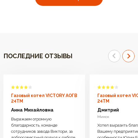
ПОСЛЕДНИЕ ОТЗЫВЫ
Газовый котел VICTORY АОГВ
Газовый котел V
24TM
24TM
Анна Михайловна
Дмитрий
Минск
Выражаем огромную
благодарность, команде
Хотел выразить благ
сотрудников завода Виктори, за
Вашему предприяти
добросовестный подход к работе.
особенности Юлии Б