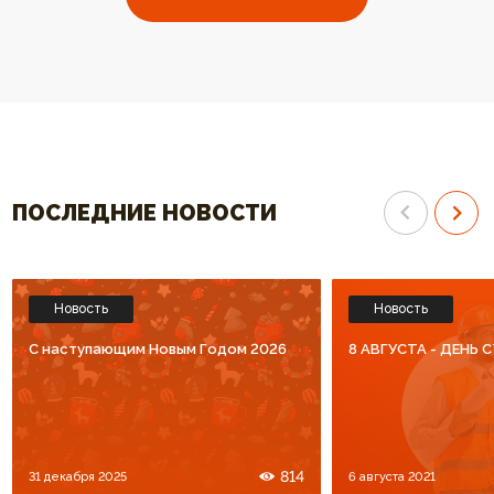
выбрали ваш котел. Огромное
отопления высокого к
спасибо за высокий уровень
Спасибо что Вы есть!!
обслуживания. Процветания Вам
и большое количество
благодарных клиентов!!!
ПОСЛЕДНИЕ НОВОСТИ
Новость
Новость
C наступающим Новым Годом 2026
8 АВГУСТА - ДЕНЬ
814
31 декабря 2025
6 августа 2021