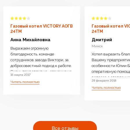
Газовый котел VICTORY АОГВ
Газовый котел V
24TM
24TM
Анна Михайловна
Дмитрий
Минск
Выражаем огромную
благодарность, команде
Хотел выразить благ
сотрудников завода Виктори, за
Вашему предприяти
добросовестный подход к работе.
особенности Юлии Б
Очень приветливые , отзывчивые
оперативную помощ
16 марта 2017
менеджеры ответили на все
вопроса с отопление 
28 февраля 2018
Читать полностью
интересующие вопросы, дали
возможность операт
Читать полностью
компетентную консультацию.
замены Оборудовани
Котел доставили бесплатно,
необходимое. Очень 
навесили, подключили очень
производите бойлер
оперативно.Ребята
нагрева, с Вашей
высококвалифицированные ,
оперативностью и
аккуратные. Работу выполнили
профессиональным 
чисто . Оборудование работает
очень много людей с
Все отзывы
бесшумно.Очень довольны что
одном месте преобре