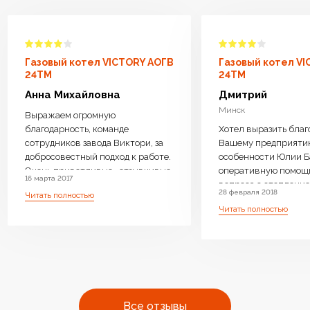
Газовый котел VICTORY АОГВ
Газовый котел V
24TM
24TM
Анна Михайловна
Дмитрий
Минск
Выражаем огромную
благодарность, команде
Хотел выразить благ
сотрудников завода Виктори, за
Вашему предприяти
добросовестный подход к работе.
особенности Юлии Б
Очень приветливые , отзывчивые
оперативную помощ
16 марта 2017
менеджеры ответили на все
вопроса с отопление 
28 февраля 2018
Читать полностью
интересующие вопросы, дали
возможность операт
Читать полностью
компетентную консультацию.
замены Оборудовани
Котел доставили бесплатно,
необходимое. Очень 
навесили, подключили очень
производите бойлер
оперативно.Ребята
нагрева, с Вашей
высококвалифицированные ,
оперативностью и
аккуратные. Работу выполнили
профессиональным 
чисто . Оборудование работает
очень много людей с
Все отзывы
бесшумно.Очень довольны что
одном месте преобре