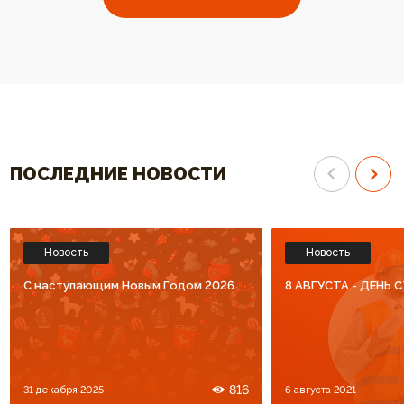
выбрали ваш котел. Огромное
отопления высокого к
спасибо за высокий уровень
Спасибо что Вы есть!!
обслуживания. Процветания Вам
и большое количество
благодарных клиентов!!!
ПОСЛЕДНИЕ НОВОСТИ
Новость
Новость
C наступающим Новым Годом 2026
8 АВГУСТА - ДЕНЬ
816
31 декабря 2025
6 августа 2021