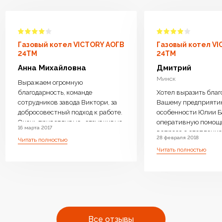
Газовый котел VICTORY АОГВ
Газовый котел V
24TM
24TM
Анна Михайловна
Дмитрий
Минск
Выражаем огромную
благодарность, команде
Хотел выразить благ
сотрудников завода Виктори, за
Вашему предприяти
добросовестный подход к работе.
особенности Юлии Б
Очень приветливые , отзывчивые
оперативную помощ
16 марта 2017
менеджеры ответили на все
вопроса с отопление 
28 февраля 2018
Читать полностью
интересующие вопросы, дали
возможность операт
Читать полностью
компетентную консультацию.
замены Оборудовани
Котел доставили бесплатно,
необходимое. Очень 
навесили, подключили очень
производите бойлер
оперативно.Ребята
нагрева, с Вашей
высококвалифицированные ,
оперативностью и
аккуратные. Работу выполнили
профессиональным 
чисто . Оборудование работает
очень много людей с
Все отзывы
бесшумно.Очень довольны что
одном месте преобре