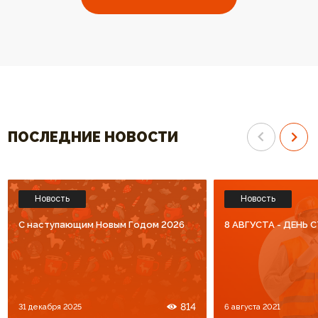
выбрали ваш котел. Огромное
отопления высокого к
спасибо за высокий уровень
Спасибо что Вы есть!!
обслуживания. Процветания Вам
и большое количество
благодарных клиентов!!!
ПОСЛЕДНИЕ НОВОСТИ
Новость
Новость
C наступающим Новым Годом 2026
8 АВГУСТА - ДЕНЬ
814
31 декабря 2025
6 августа 2021