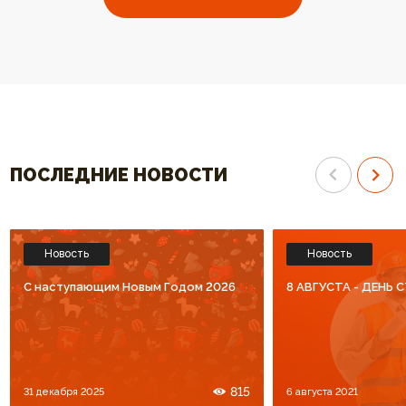
выбрали ваш котел. Огромное
отопления высокого к
спасибо за высокий уровень
Спасибо что Вы есть!!
обслуживания. Процветания Вам
и большое количество
благодарных клиентов!!!
ПОСЛЕДНИЕ НОВОСТИ
Новость
Новость
C наступающим Новым Годом 2026
8 АВГУСТА - ДЕНЬ
815
31 декабря 2025
6 августа 2021