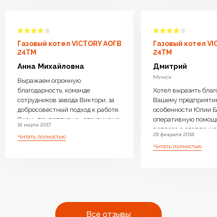
Газовый котел VICTORY АОГВ
Газовый котел V
24TM
24TM
Анна Михайловна
Дмитрий
Минск
Выражаем огромную
благодарность, команде
Хотел выразить благ
сотрудников завода Виктори, за
Вашему предприяти
добросовестный подход к работе.
особенности Юлии Б
Очень приветливые , отзывчивые
оперативную помощ
16 марта 2017
менеджеры ответили на все
вопроса с отопление 
28 февраля 2018
Читать полностью
интересующие вопросы, дали
возможность операт
Читать полностью
компетентную консультацию.
замены Оборудовани
Котел доставили бесплатно,
необходимое. Очень 
навесили, подключили очень
производите бойлер
оперативно.Ребята
нагрева, с Вашей
высококвалифицированные ,
оперативностью и
аккуратные. Работу выполнили
профессиональным 
чисто . Оборудование работает
очень много людей с
Все отзывы
бесшумно.Очень довольны что
одном месте преобре