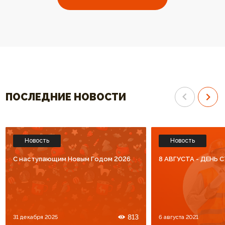
выбрали ваш котел. Огромное
отопления высокого к
спасибо за высокий уровень
Спасибо что Вы есть!!
обслуживания. Процветания Вам
и большое количество
благодарных клиентов!!!
ПОСЛЕДНИЕ НОВОСТИ
Новость
Новость
C наступающим Новым Годом 2026
8 АВГУСТА - ДЕНЬ
813
31 декабря 2025
6 августа 2021