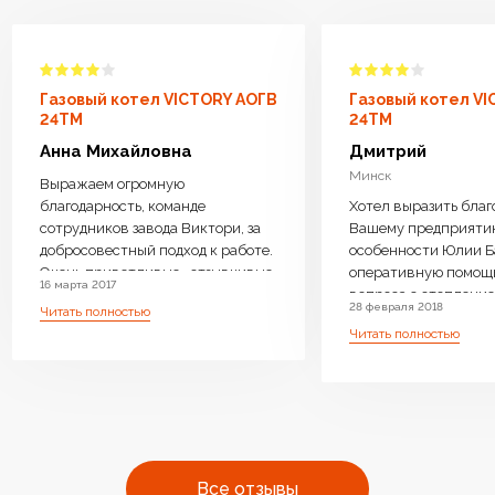
Газовый котел VICTORY АОГВ
Газовый котел V
24TM
24TM
Анна Михайловна
Дмитрий
Минск
Выражаем огромную
благодарность, команде
Хотел выразить благ
сотрудников завода Виктори, за
Вашему предприяти
добросовестный подход к работе.
особенности Юлии Б
Очень приветливые , отзывчивые
оперативную помощ
16 марта 2017
менеджеры ответили на все
вопроса с отопление 
28 февраля 2018
Читать полностью
интересующие вопросы, дали
возможность операт
Читать полностью
компетентную консультацию.
замены Оборудовани
Котел доставили бесплатно,
необходимое. Очень 
навесили, подключили очень
производите бойлер
оперативно.Ребята
нагрева, с Вашей
высококвалифицированные ,
оперативностью и
аккуратные. Работу выполнили
профессиональным 
чисто . Оборудование работает
очень много людей с
Все отзывы
бесшумно.Очень довольны что
одном месте преобре