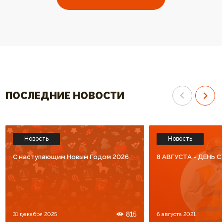
выбрали ваш котел. Огромное
отопления высокого к
спасибо за высокий уровень
Спасибо что Вы есть!!
обслуживания. Процветания Вам
и большое количество
благодарных клиентов!!!
ПОСЛЕДНИЕ НОВОСТИ
Новость
Новость
C наступающим Новым Годом 2026
8 АВГУСТА - ДЕНЬ
815
31 декабря 2025
6 августа 2021