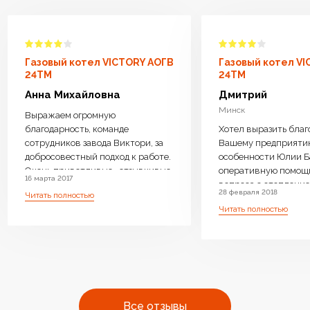
Газовый котел VICTORY АОГВ
Газовый котел V
24TM
24TM
Анна Михайловна
Дмитрий
Минск
Выражаем огромную
благодарность, команде
Хотел выразить благ
сотрудников завода Виктори, за
Вашему предприяти
добросовестный подход к работе.
особенности Юлии Б
Очень приветливые , отзывчивые
оперативную помощ
16 марта 2017
менеджеры ответили на все
вопроса с отопление 
28 февраля 2018
Читать полностью
интересующие вопросы, дали
возможность операт
Читать полностью
компетентную консультацию.
замены Оборудовани
Котел доставили бесплатно,
необходимое. Очень 
навесили, подключили очень
производите бойлер
оперативно.Ребята
нагрева, с Вашей
высококвалифицированные ,
оперативностью и
аккуратные. Работу выполнили
профессиональным 
чисто . Оборудование работает
очень много людей с
Все отзывы
бесшумно.Очень довольны что
одном месте преобре