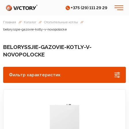
+375 (29) 111 29 29
Главная
//
Каталог
//
Отопительные котлы
//
beloryssjie-gazovie-kotly-v-novopolocke
BELORYSSJIE-GAZOVIE-KOTLY-V-
NOVOPOLOCKE
Фильтр характеристик